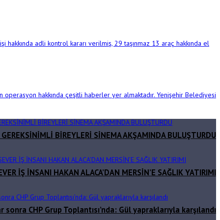
şi hakkında adli kontrol kararı verilmiş, 29 taşınmaz 13 araç hakkında el
 operasyon hakkında çeşitli haberler yer almaktadır. Yenişehir Belediyesi
 GEREKSİNİMLİ BİREYLERİ SİNEMA AKŞAMINDA BULUŞTURDU
EVER İŞ İNSANI HAKAN ALACA’DAN MERSİN’E SAĞLIK YATIRIMI
ar sonra CHP Grup Toplantısı’nda: Gül yapraklarıyla karşılandı