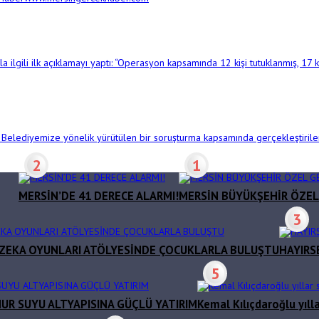
ilgili ilk açıklamayı yaptı: “Operasyon kapsamında 12 kişi tutuklanmış, 17 ki
 Belediyemize yönelik yürütülen bir soruşturma kapsamında gerçekleştirilen
2
1
MERSİN’DE 41 DERECE ALARMI!
MERSİN BÜYÜKŞEHİR ÖZEL
3
E ZEKA OYUNLARI ATÖLYESİNDE ÇOCUKLARLA BULUŞTU
HAYIRS
5
UR SUYU ALTYAPISINA GÜÇLÜ YATIRIM
Kemal Kılıçdaroğlu yıll