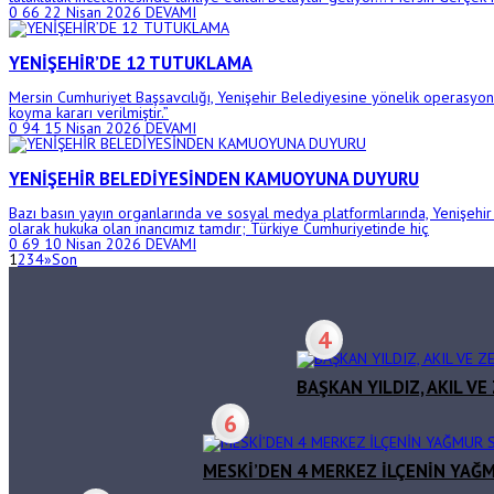
0
66
22 Nisan 2026
DEVAMI
YENİŞEHİR’DE 12 TUTUKLAMA
Mersin Cumhuriyet Başsavcılığı, Yenişehir Belediyesine yönelik operasyonla 
koyma kararı verilmiştir.”
0
94
15 Nisan 2026
DEVAMI
YENİŞEHİR BELEDİYESİNDEN KAMUOYUNA DUYURU
Bazı basın yayın organlarında ve sosyal medya platformlarında, Yenişehir
olarak hukuka olan inancımız tamdır; Türkiye Cumhuriyetinde hiç
0
69
10 Nisan 2026
DEVAMI
1
2
3
4
»
Son
4
BAŞKAN YILDIZ, AKIL V
6
MESKİ’DEN 4 MERKEZ İLÇENİN YAĞM