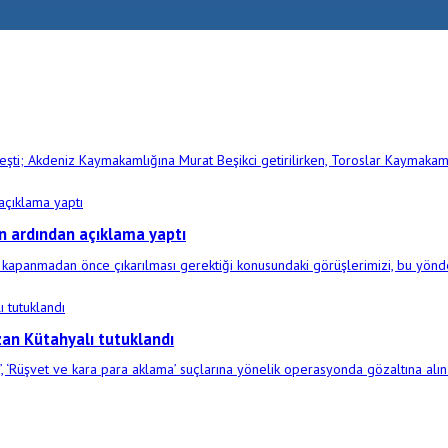
kleşti; Akdeniz Kaymakamlığına Murat Beşikci getirilirken, Toroslar Kaym
n ardından açıklama yaptı
nmadan önce çıkarılması gerektiği konusundaki görüşlerimizi, bu yöndeki 
zan Kütahyalı tutuklandı
k’, ‘Rüşvet ve kara para aklama’ suçlarına yönelik operasyonda gözaltına alına