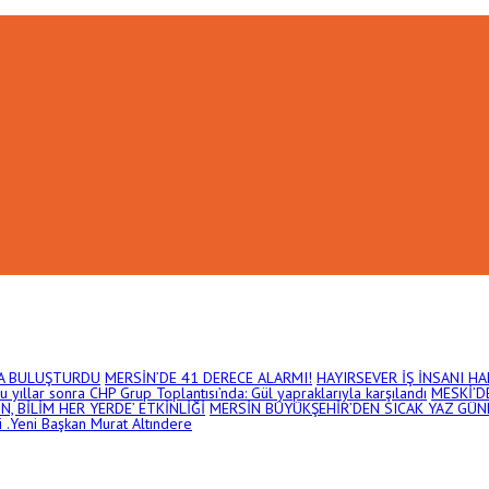
DA BULUŞTURDU
MERSİN’DE 41 DERECE ALARMI!
HAYIRSEVER İŞ İNSANI HA
 yıllar sonra CHP Grup Toplantısı’nda: Gül yapraklarıyla karşılandı
MESKİ’D
 BİLİM HER YERDE’ ETKİNLİĞİ
MERSİN BÜYÜKŞEHİR’DEN SICAK YAZ GÜN
 .Yeni Başkan Murat Altındere