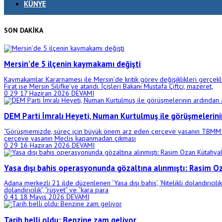
KÜNYE
SON DAKIKA
Mersin’de 5 ilçenin kaymakamı değişti
Kaymakamlar Kararnamesi ile Mersin’de kritik görev değişiklikleri gerçe
Fırat ise Mersin Silifke’ye atandı. İçişleri Bakanı Mustafa Çiftçi, mazeret,
0
29
17 Haziran 2026
DEVAMI
DEM Parti İmralı Heyeti, Numan Kurtulmuş ile görüşmelerini
“Görüşmemizde, süreç için büyük önem arz eden çerçeve yasanın TBMM kapa
çerçeve yasanın Meclis kapanmadan çıkması
0
29
16 Haziran 2026
DEVAMI
Yasa dışı bahis operasyonunda gözaltına alınmıştı: Rasim O
Adana merkezli 21 ilde düzenlenen ‘Yasa dışı bahis’, ‘Nitelikli dolandırıcılı
dolandırıcılık”, “rüşvet” ve “kara para
0
41
18 Mayıs 2026
DEVAMI
Tarih belli oldu: Benzine zam geliyor