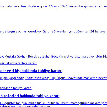
ynaklarından edinilen bilgilere göre, 7 Mayıs 2026 Perşembe gününden itiba
ekleşmiş olması gerekiyor. Şartı sağlayanlar için doğum izni 24 haftaya 
öcek, Mustafa Gökhan Böcek ve Zuhal Böcek’in mal varlıklarına el konuldu
ar ve 4 kişi hakkında tahliye kararı!
sanığın yargılandığı “Aziz İhsan Aktaş Suç Örgütü” davasında mahkeme heyet
şoförleri hakkında tahliye kararı
19 Ağustos’tan günümüze tutuklu bulunan Ekrem İmamoğlu’nun makam şoför
çek Haberwww.mersingercekhaber.com