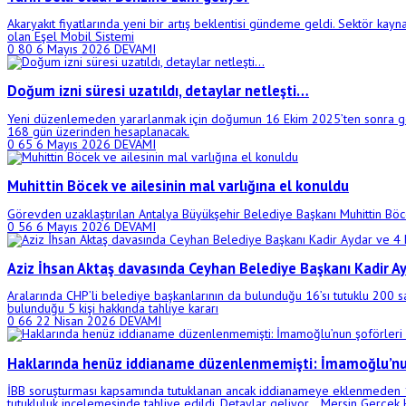
Akaryakıt fiyatlarında yeni bir artış beklentisi gündeme geldi. Sektör ka
olan Eşel Mobil Sistemi
0
80
6 Mayıs 2026
DEVAMI
Doğum izni süresi uzatıldı, detaylar netleşti…
Yeni düzenlemeden yararlanmak için doğumun 16 Ekim 2025’ten sonra gerç
168 gün üzerinden hesaplanacak.
0
65
6 Mayıs 2026
DEVAMI
Muhittin Böcek ve ailesinin mal varlığına el konuldu
Görevden uzaklaştırılan Antalya Büyükşehir Belediye Başkanı Muhittin B
0
56
6 Mayıs 2026
DEVAMI
Aziz İhsan Aktaş davasında Ceyhan Belediye Başkanı Kadir Ayd
Aralarında CHP’li belediye başkanlarının da bulunduğu 16’sı tutuklu 200 
bulunduğu 5 kişi hakkında tahliye kararı
0
66
22 Nisan 2026
DEVAMI
Haklarında henüz iddianame düzenlenmemişti: İmamoğlu’nun 
İBB soruşturması kapsamında tutuklanan ancak iddianameye eklenmeden 
tutukluluk incelemesinde tahliye edildi. Detaylar geliyor… Mersin Ger