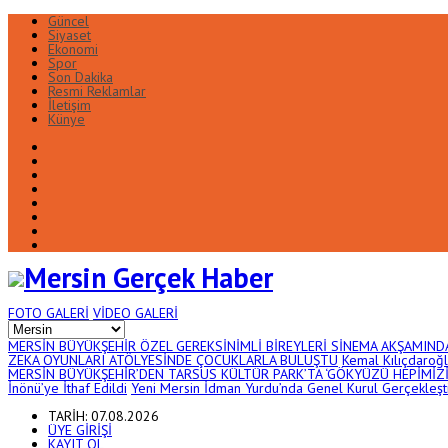
Güncel
Siyaset
Ekonomi
Spor
Son Dakika
Resmi Reklamlar
İletişim
Künye
FOTO
GALERİ
VİDEO
GALERİ
MERSİN BÜYÜKŞEHİR ÖZEL GEREKSİNİMLİ BİREYLERİ SİNEMA AKŞAMIN
ZEKA OYUNLARI ATÖLYESİNDE ÇOCUKLARLA BULUŞTU
Kemal Kılıçdaroğlu
MERSİN BÜYÜKŞEHİR’DEN TARSUS KÜLTÜR PARK’TA ‘GÖKYÜZÜ HEPİMİZİN,
İnönü’ye İthaf Edildi
Yeni Mersin İdman Yurdu’nda Genel Kurul Gerçekleşti
TARİH: 07.08.2026
ÜYE GİRİŞİ
KAYIT OL