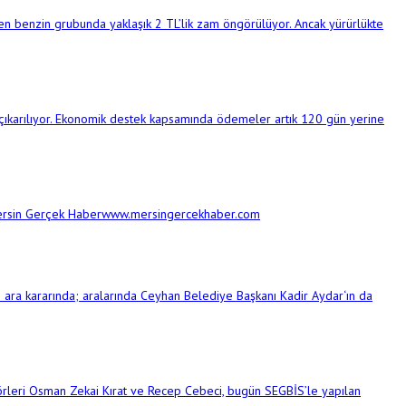
ren benzin grubunda yaklaşık 2 TL’lik zam öngörülüyor. Ancak yürürlükte
çıkarılıyor. Ekonomik destek kapsamında ödemeler artık 120 gün yerine
. Mersin Gerçek Haberwww.mersingercekhaber.com
i ara kararında; aralarında Ceyhan Belediye Başkanı Kadir Aydar‘ın da
leri Osman Zekai Kırat ve Recep Cebeci, bugün SEGBİS’le yapılan