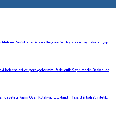
akamı Mehmet Soğukpınar Ankara Keçiören’e, Hayrabolu Kaymakamı Eyüp
beklentileri ve gerekçelerimizi ifade ettik. Sayın Meclis Başkanı da
n gazeteci Rasim Ozan Kütahyalı tutuklandı. “Yasa dışı bahis”, “nitelikli