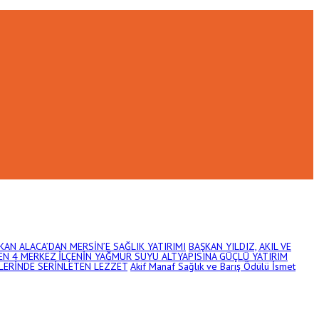
KAN ALACA’DAN MERSİN’E SAĞLIK YATIRIMI
BAŞKAN YILDIZ, AKIL VE
EN 4 MERKEZ İLÇENİN YAĞMUR SUYU ALTYAPISINA GÜÇLÜ YATIRIM
LERİNDE SERİNLETEN LEZZET
Akif Manaf Sağlık ve Barış Ödülü İsmet