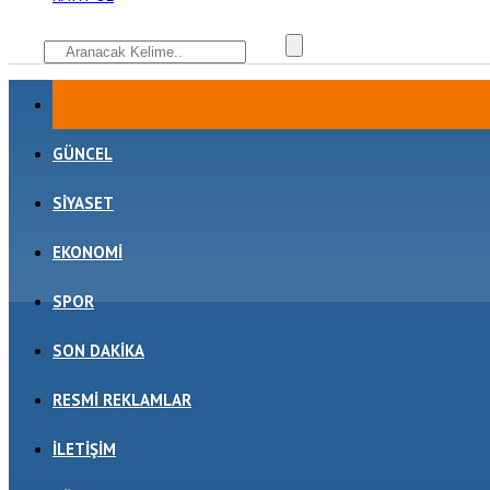
GÜNCEL
SIYASET
EKONOMI
SPOR
SON DAKIKA
RESMI REKLAMLAR
İLETIŞIM