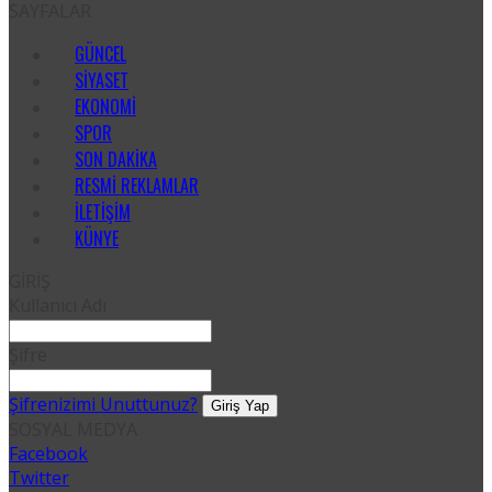
SAYFALAR
GÜNCEL
SIYASET
EKONOMI
SPOR
SON DAKIKA
RESMI REKLAMLAR
İLETIŞIM
KÜNYE
GİRİŞ
Kullanıcı Adı
Şifre
Şifrenizimi Unuttunuz?
SOSYAL MEDYA
Facebook
Twitter