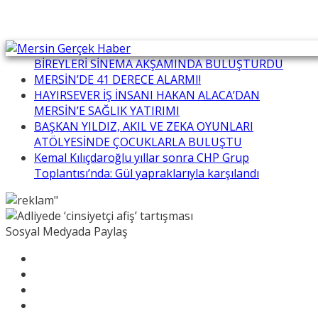
MERSİN BÜYÜKŞEHİR ÖZEL GEREKSİNİMLİ
BİREYLERİ SİNEMA AKŞAMINDA BULUŞTURDU
MERSİN’DE 41 DERECE ALARMI!
HAYIRSEVER İŞ İNSANI HAKAN ALACA’DAN
MERSİN’E SAĞLIK YATIRIMI
BAŞKAN YILDIZ, AKIL VE ZEKA OYUNLARI
ATÖLYESİNDE ÇOCUKLARLA BULUŞTU
Kemal Kılıçdaroğlu yıllar sonra CHP Grup
Toplantısı’nda: Gül yapraklarıyla karşılandı
Sosyal Medyada Paylaş