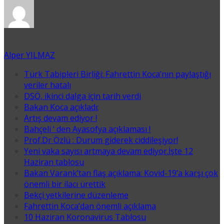
Alper YILMAZ
Türk Tabipleri Birliği: Fahrettin Koca’nın paylaştığı
veriler hatalı
DSÖ, ikinci dalga için tarih verdi
Bakan Koca açıkladı;
Artış devam ediyor !
Bahçeli ‘ den Ayasofya açıklaması !
Prof.Dr Özlü : Durum giderek ciddileşiyor!
Yeni vaka sayısı artmaya devam ediyor.İşte 12
Haziran tablosu
Bakan Varank’tan flaş açıklama: Kovid-19’a karşı çok
önemli bir ilacı ürettik
Bekçi yetkilerine düzenleme
Fahrettin Koca’dan önemli açıklama
10 Haziran Koronavirus Tablosu