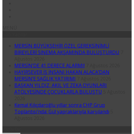
MENÜ
Son Yazılar
MERSİN BÜYÜKŞEHİR ÖZEL GEREKSİNİMLİ
BİREYLERİ SİNEMA AKŞAMINDA BULUŞTURDU
7
Ağustos 2026
MERSİN’DE 41 DERECE ALARMI!
7 Ağustos 2026
HAYIRSEVER İŞ İNSANI HAKAN ALACA’DAN
MERSİN’E SAĞLIK YATIRIMI
7 Ağustos 2026
BAŞKAN YILDIZ, AKIL VE ZEKA OYUNLARI
ATÖLYESİNDE ÇOCUKLARLA BULUŞTU
5 Ağustos
2026
Kemal Kılıçdaroğlu yıllar sonra CHP Grup
Toplantısı’nda: Gül yapraklarıyla karşılandı
5
Ağustos 2026
Yazarlar