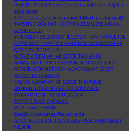
Prof. Dr. Ahmet Ercan: Deprem takdiri ilahi değildir,
artık yeter!
THY ücretsiz tahliye uçuşunu 1 Mart’a kadar uzattı
TARSUS DOĞA PARKI DEPREMZEDELERE MORAL
ALANI OLDU
TOROSLAR BELEDİYESİ, İLÇEDEKİ TÜM CAMİLERDE
DEPREMDE HAYATINI KAYBEDEN VATANDAŞLAR
İÇİN MEVLİD OKUTTU
MEYVE VEREN VAHAP SEÇER TAŞLANIR!
AYHAN KIZILTAN İLE MERSİN’İN ÖNÜ AÇIKTIR
MERSİNİ DÖNÜŞTÜREN ADAM VAHAP SEÇER
MAĞDUR EDEBİYATI
YALNIZ ADAM VAHAP SEÇER’İN DİRENİŞİ
BAŞKAN SEÇER’İN SIRRI HALK’IN ZIRHI
VATANIMIZIN TAPUSU LOZAN
CHP’Yİ BÖLME ÇABALARI
Bu Alemde “TEKSİN”
Gençlik Uyuşturucu Kıskancında
ALEVİLİK ÜZERİNDEN MESAJ VERENLERİN AMACI
NEDİR!!!