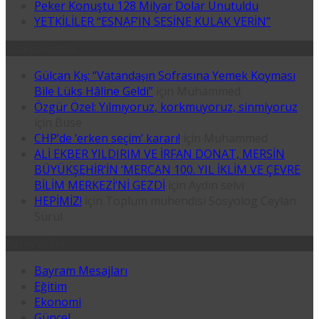
Peker Konuştu 128 Milyar Dolar Unutuldu
YETKİLİLER “ESNAF’IN SESİNE KULAK VERİN”
Son yorumlar
Gülcan Kış: “Vatandaşın Sofrasına Yemek Koyması
Bile Lüks Hâline Geldi”
için
Muhammed
Özgür Özel: Yılmıyoruz, korkmuyoruz, sinmiyoruz
için
Buse
CHP’de ‘erken seçim’ kararı!
için
Muhammed
ALİ EKBER YILDIRIM VE İRFAN DONAT, MERSİN
BÜYÜKŞEHİR’İN ‘MERCAN 100. YIL İKLİM VE ÇEVRE
BİLİM MERKEZİ’Nİ GEZDİ
için
Aydın selvi
HEPİMİZ!
için
Toplum mühendisi Sosyolog Ceylan
Sürül
Kategoriler
Bayram Mesajları
Eğitim
Ekonomi
Güncel