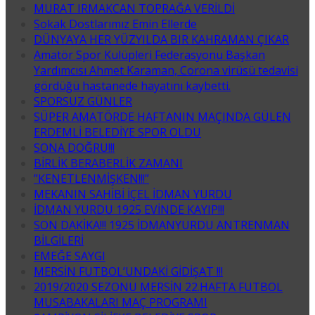
MURAT IRMAKCAN TOPRAĞA VERİLDİ
Sokak Dostlarımız Emin Ellerde
DÜNYAYA HER YÜZYILDA BIR KAHRAMAN ÇIKAR
Amatör Spor Kulüpleri Federasyonu Başkan
Yardımcısı Ahmet Karaman, Corona virüsü tedavisi
gördüğü hastanede hayatını kaybetti.
SPORSUZ GÜNLER
SÜPER AMATÖRDE HAFTANIN MAÇINDA GÜLEN
ERDEMLİ BELEDİYE SPOR OLDU
SONA DOĞRU!!!
BİRLİK BERABERLİK ZAMANI
”KENETLENMİŞKEN!!!”
MEKANIN SAHİBİ İÇEL İDMAN YURDU
İDMAN YURDU 1925 EVİNDE KAYIP!!!
SON DAKİKA!!! 1925 İDMANYURDU ANTRENMAN
BİLGİLERİ
EMEĞE SAYGI
MERSİN FUTBOL’UNDAKİ GİDİŞAT !!!
2019/2020 SEZONU MERSİN 22.HAFTA FUTBOL
MUSABAKALARI MAÇ PROGRAMI